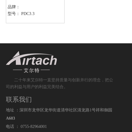
品牌：
型号：
PDC3.3
二十
年来艾尔特一直
坚持
质
量与创新并行的理念，把公
司的利益与用户的利益完美结合。
联系我们
地址 ：深圳市龙华区龙华街道清华社区清龙路1号祥和御园
A603
电话 ： 0755-82964001