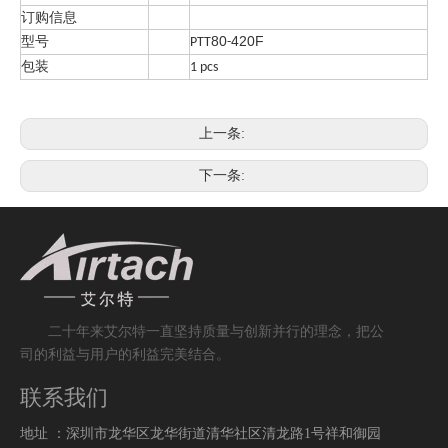
订购信息
型号
80
420F
PTT
-
包装
1 pcs
上一条:
下一条:
二十
年来艾尔特一直
坚持
质
量与创新并行的理念，把公
司的利益与用户的利益完美结合。
联系我们
地址 ：深圳市龙华区龙华街道清华社区清龙路1号祥和御园