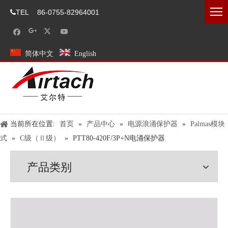
TEL
86-0755-82964001

简体中文
English
当前所在位置:
首页
»
产品中心
»
电源浪涌保护器
»
Palmas模块
式
»
C级（Ⅱ级）
»
PTT80-420F/3P+N电涌保护器
产品类别