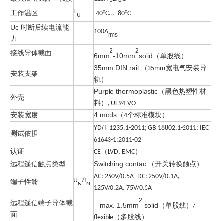
T
工作温区
º
º
-40
C...+80
C
U
Uc 时断后续电流能
100A
rms
力
2
2
接线导体截面
6mm
-10mm
solid（单股线）
35mm DIN rail （
宽电气安装导
35mm
安装支架
轨）
Purple thermoplastic（黑色热塑性材
外壳
料）
, UL94-VO
安装宽度
4 mod
s
（
个标准模块）
4
/T
YD
1235.1-2011; GB 18802.1-2011; IEC
测试依据
61643-1:2011-02
认证
（
）
CE
LVD, EMC
远程遥信触点类型
Switching contact（开关转换触点）
AC: 250V/0.5A
DC: 250V/0.1A,
U
/I
端子性能
N
N
125V/0.2A. 75V/0.5A
2
远程遥信端子导体截
max. 1.5mm
solid（单股线）
/
面
（多股线）
flexible