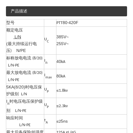
产品描述
型号
80
420F
PTT
-
额定电压
L/N
385V~
U
C
(最大持续运行电
255V~
压
N/PE
)
标称放电电流
(8/20)
I
40
kA
n
L/N-PE
最大放电电流
(8/20)
I
80
kA
max
L/N-PE
5KA(8/20)时电压保
U
≤
1.8
kv
P
护级别
L/N
I
时电压电压保护级
n
U
≤
2.3
kv
P
别
L/N-PE
响应时间
t
≤
5ns
2
A
L/N-PE
最大后备保险丝强度
125A gL/gG