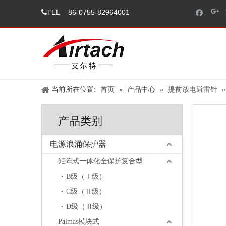
TEL
86-0755-82964001

当前所在位置:
首页
»
产品中心
»
提前放电避雷针
产品类别
电源浪涌保护器
矩阵式一体化全保护复合型
B级（Ⅰ级）
C级（Ⅱ级）
D级（Ⅲ级）
Palmas模块式