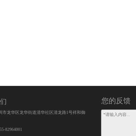
您的反馈
们
深圳市龙华区龙华街道清华社区清龙路1号祥和御
5-82964001