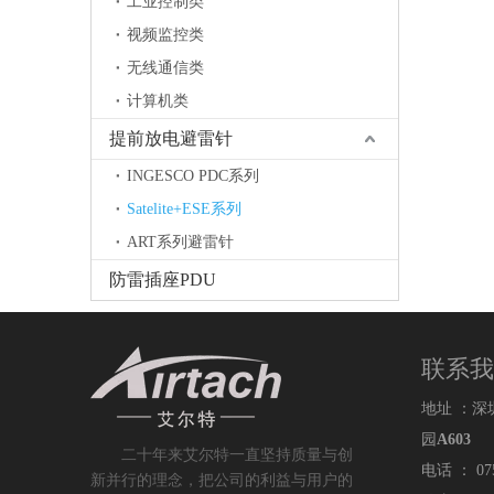
工业控制类
视频监控类
无线通信类
计算机类
提前放电避雷针
INGESCO PDC系列
Satelite+ESE系列
ART系列避雷针
防雷插座PDU
联系我
地址 ：
园
A603
二十
年来艾尔特一直
坚持
质
量与创
电话 ： 075
新并行的理念，把公司的利益与用户的