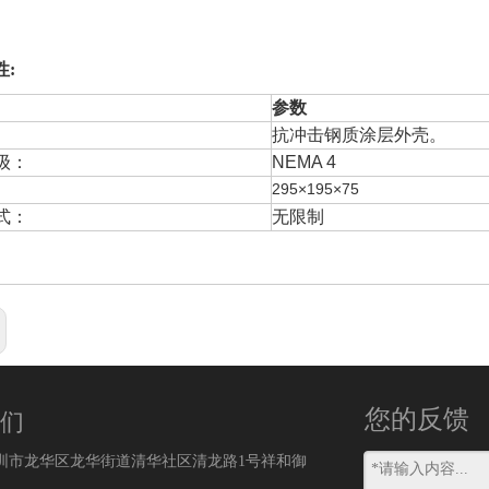
性
:
参数
抗冲击钢质涂层外壳。
级：
NEMA
4
295
×
195
×
75
式：
无限制
您的反馈
们
深圳市龙华区龙华街道清华社区清龙路1号祥和御