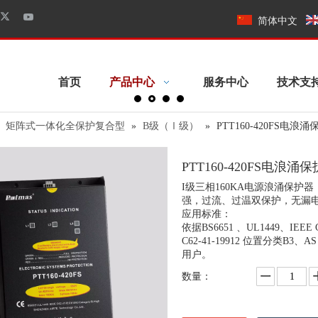
简体中文
首页
产品中心
服务中心
技术支
»
矩阵式一体化全保护复合型
»
B级（Ⅰ级）
»
PTT160-420FS电浪
PTT160-420FS电浪涌
I级三相160KA电源浪涌保
强，过流、过温双保护，无漏
应用标准：
依据BS6651 、UL1449、IEEE C62
C62-41-19912 位置分类B3、
用户。
数量：