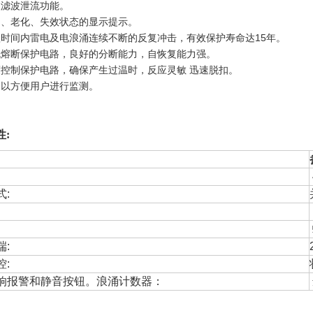
级滤波泄流功能。
常、老化、失效状态的显示提示。
时间内雷电及电浪涌连续不断的反复冲击，有效保护寿命达15年。
流熔断保护电路，良好的分断能力，自恢复能力强。
度控制保护电路，确保产生过温时，反应灵敏
迅速脱扣。
口以方便用户进行监测。
性
:
式
:
:
端:
控
:
响报警和静音按钮。浪涌计数器：