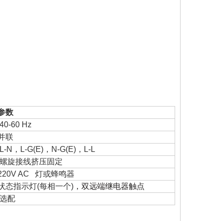
参数
40
-
60
Hz
并联
L-N
，
L-G
(E)
，
N-G
(E)
，
L-L
螺旋接线挤压固定
220V AC 灯或蜂鸣器
状态指示灯
(
每相一个
)
，双远端继电器触点
选配