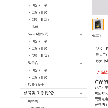
B级（Ⅰ级）
C级（Ⅱ级）
D级（Ⅲ级）
光伏
Airtach模块式
分享到：
B级（Ⅰ级）
C级（Ⅱ级）
型号：
P
最大工作
D级（Ⅲ级）
最大冲击电
防雷箱
B级（Ⅰ级）
产品描
C级（Ⅱ级）
产品的
后备保护器
残压小
信号类浪涌保护器
响应时间
无漏电
网络类
完整的