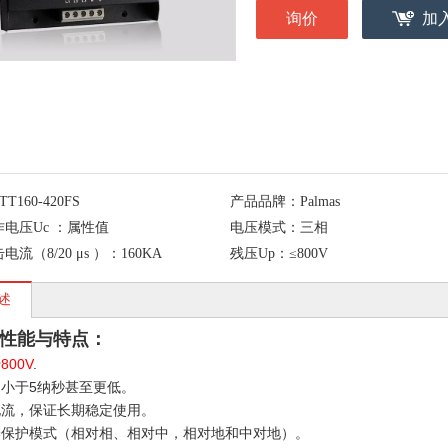
询价
加
TT160-420FS
产品品牌：
Palmas
电压Uc ：
属性值
电压模式：
三相
流（8/20 μs ）：
160KA
残压Up：
≤800V
述
性能与特点：
于
800V
.
小于5纳秒甚至更低。
电流，保证长期稳定使用。
全保护模式（相对相、相对中，相对地和中对地）。