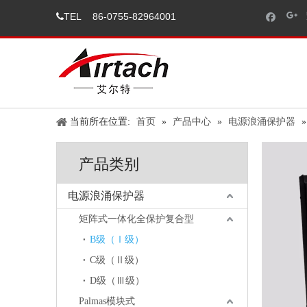
TEL
86-0755-82964001

当前所在位置:
首页
»
产品中心
»
电源浪涌保护器
产品类别
电源浪涌保护器
矩阵式一体化全保护复合型
B级（Ⅰ级）
C级（Ⅱ级）
D级（Ⅲ级）
Palmas模块式