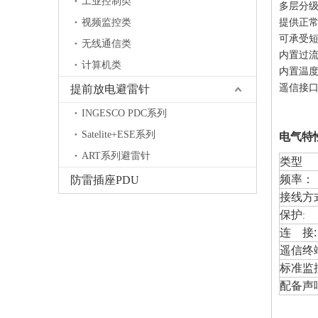
工业控制类
多层分
提供正
视频监控类
可承受短
无线通信类
内置过
计算机类
内置温
遥信接
提前放电避雷针
INGESCO PDC系列
Satelite+ESE系列
电气特
ART系列避雷针
类型
频率：
防雷插座PDU
接线
方
保护
:
连 接
遥信终
标准监
配备声