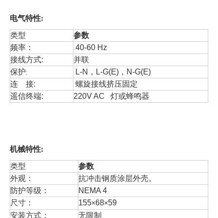
电气特性
:
类型
参数
频率：
40
-
60
Hz
接线
方式
:
并联
保护
L-N
，
L-G
(E)
，
N-G
(E)
:
连 接:
螺旋接线挤压固定
遥信终端:
220V AC 灯或蜂鸣器
机械特性
:
类型
参数
外观：
抗冲击钢质涂层外壳。
防护等级：
NEMA
4
尺寸：
155
68
59
×
×
安装方式：
无限制