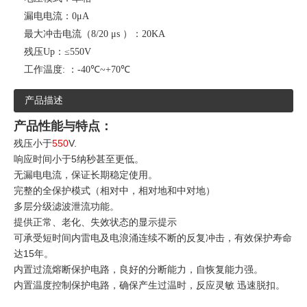
漏电电流：
0μA
最大冲击电流（8/20 μs ）：
20KA
残压Up：
≤550V
工作温度: ：
-40℃~+70℃
产品描述
产品性能与特点：
残压小于
550
V.
响应时间小于5纳秒甚至更低。
无漏电电流，保证长期稳定使用。
完整的全保护模式（相对中，相对地和中对地）
多层分级滤波泄流功能。
提供正常、老化、失效状态的显示提示
可承受短时间内雷电及电浪涌连续不断的反复冲击，有效保护寿命
达15年。
内置过流熔断保护电路，良好的分断能力，自恢复能力强。
内置温度控制保护电路，确保产生过温时，反应灵敏
迅速脱扣。