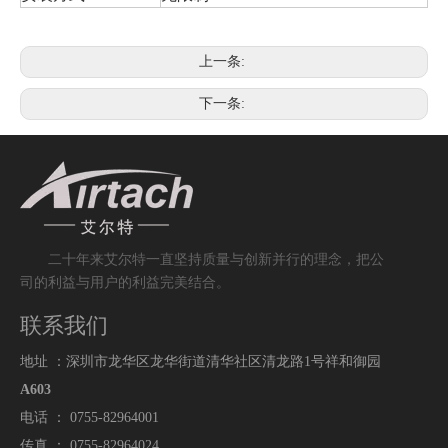
上一条:
下一条:
二十
年来艾尔特一直
坚持
质
量与创新并行的理念，把公
司的利益与用户的利益完美结合。
联系我们
地址 ：深圳市龙华区龙华街道清华社区清龙路1号祥和御园
A603
电话 ： 0755-82964001
传真 ： 0755-82964024